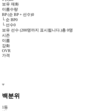
보유 재화
이름
수량
BP (순 BP + 선수)
0
└ 순 BP
0
└ 선수
0
보유 선수 (200명까지 표시됩니다.)
총
0
명
시즌
이름
강화
OVR
가격
백분위
1등