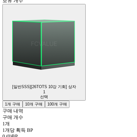
보유 개수
[일반SSS][26TOTS 10강 기회] 상자
1
선택
1개 구매
10개 구매
100개 구매
구매 내역
구매 개수
1
개
1개당 획득 BP
0 (0)
BP