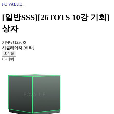
FC VALUE
[일반SSS][26TOTS 10강 기회]
상자
기댓값
1230조
시뮬레이터 (베타)
초기화
아이템