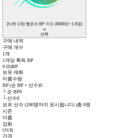
[티켓 1개] 행운의 BP 카드 (6000조~1.8경)
∞
선택
구매 내역
구매 개수
1
개
1개당 획득 BP
0 (0)
BP
보유 재화
이름
수량
BP (순 BP + 선수)
0
└ 순 BP
0
└ 선수
0
보유 선수 (200명까지 표시됩니다.)
총
0
명
시즌
이름
강화
OVR
가격