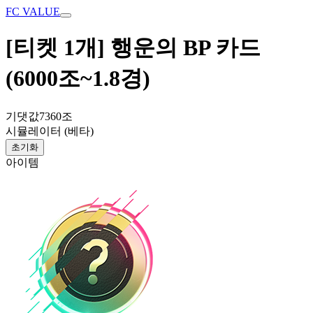
FC VALUE
[티켓 1개] 행운의 BP 카드
(6000조~1.8경)
기댓값
7360조
시뮬레이터 (베타)
초기화
아이템