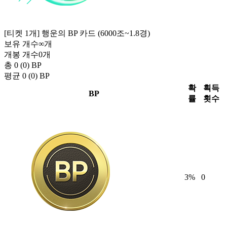
[티켓 1개] 행운의 BP 카드 (6000조~1.8경)
보유 개수
∞
개
개봉 개수
0
개
총 0 (0)
BP
평균 0 (0)
BP
확
획득
BP
률
횟수
3
%
0