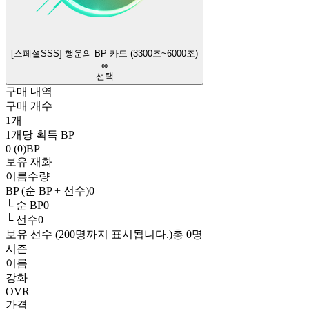
[스페셜SSS] 행운의 BP 카드 (3300조~6000조)
∞
선택
구매 내역
구매 개수
1
개
1개당 획득 BP
0 (0)
BP
보유 재화
이름
수량
BP (순 BP + 선수)
0
└ 순 BP
0
└ 선수
0
보유 선수 (200명까지 표시됩니다.)
총
0
명
시즌
이름
강화
OVR
가격