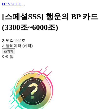
FC VALUE
[스페셜SSS] 행운의 BP 카드
(3300조~6000조)
기댓값
4665조
시뮬레이터 (베타)
초기화
아이템