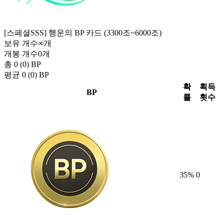
[스페셜SSS] 행운의 BP 카드 (3300조~6000조)
보유 개수
∞
개
개봉 개수
0
개
총 0 (0)
BP
평균 0 (0)
BP
확
획득
BP
률
횟수
35
%
0