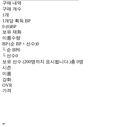
구매 내역
구매 개수
1
개
1개당 획득 BP
0 (0)
BP
보유 재화
이름
수량
BP (순 BP + 선수)
0
└ 순 BP
0
└ 선수
0
보유 선수 (200명까지 표시됩니다.)
총
0
명
시즌
이름
강화
OVR
가격