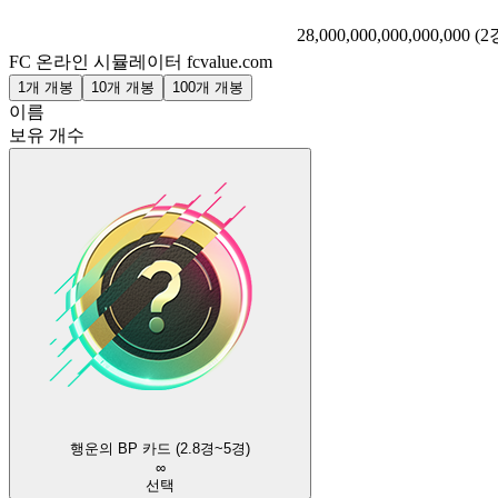
28,000,000,000,000,000
(2
FC 온라인 시뮬레이터
fcvalue.com
1개 개봉
10개 개봉
100개 개봉
이름
보유 개수
행운의 BP 카드 (2.8경~5경)
∞
선택