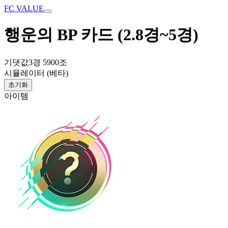
FC VALUE
행운의 BP 카드 (2.8경~5경)
기댓값
3경 5900조
시뮬레이터 (베타)
초기화
아이템