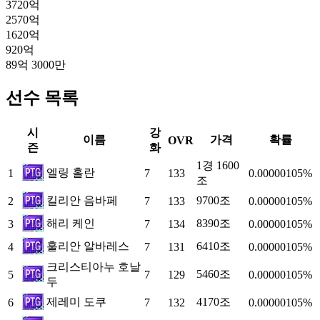
3720억
2570억
1620억
920억
89억 3000만
선수 목록
시
강
이름
가격
확률
OVR
즌
화
1경 1600
엘링 홀란
1
7
133
0.00000105%
조
킬리안 음바페
9700조
2
7
133
0.00000105%
해리 케인
8390조
3
7
134
0.00000105%
훌리안 알바레스
6410조
4
7
131
0.00000105%
크리스티아누 호날
5460조
5
7
129
0.00000105%
두
제레미 도쿠
4170조
6
7
132
0.00000105%