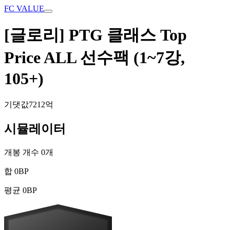
FC VALUE
[글로리] PTG 클래스 Top
Price ALL 선수팩 (1~7강,
105+)
기댓값
7212억
시뮬레이터
개봉 개수
0
개
합
0
BP
평균
0
BP