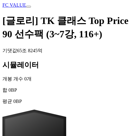
FC VALUE
[글로리] TK 클래스 Top Price
90 선수팩 (3~7강, 116+)
기댓값
65조 8245억
시뮬레이터
개봉 개수
0
개
합
0
BP
평균
0
BP