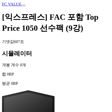
FC VALUE
[익스프레스] FAC 포함 Top
Price 1050 선수팩 (9강)
기댓값
607조
시뮬레이터
개봉 개수
0
개
합
0
BP
평균
0
BP