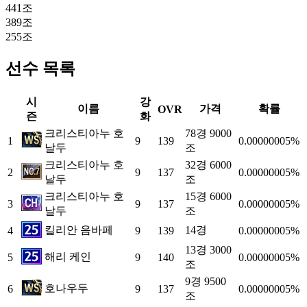
441조
389조
255조
선수 목록
시
강
이름
가격
확률
OVR
즌
화
크리스티아누 호
78경 9000
1
9
139
0.00000005%
날두
조
크리스티아누 호
32경 6000
2
9
137
0.00000005%
날두
조
크리스티아누 호
15경 6000
3
9
137
0.00000005%
날두
조
킬리안 음바페
14경
4
9
139
0.00000005%
13경 3000
해리 케인
5
9
140
0.00000005%
조
9경 9500
호나우두
6
9
137
0.00000005%
조