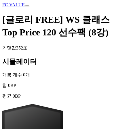
FC VALUE
[글로리 FREE] WS 클래스
Top Price 120 선수팩 (8강)
기댓값
352조
시뮬레이터
개봉 개수
0
개
합
0
BP
평균
0
BP