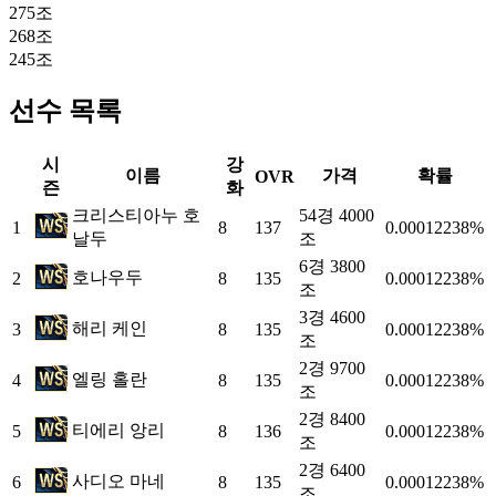
275조
268조
245조
선수 목록
시
강
이름
가격
확률
OVR
즌
화
크리스티아누 호
54경 4000
1
8
137
0.00012238%
날두
조
6경 3800
호나우두
2
8
135
0.00012238%
조
3경 4600
해리 케인
3
8
135
0.00012238%
조
2경 9700
엘링 홀란
4
8
135
0.00012238%
조
2경 8400
티에리 앙리
5
8
136
0.00012238%
조
2경 6400
사디오 마네
6
8
135
0.00012238%
조