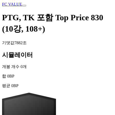
FC VALUE
PTG, TK 포함 Top Price 830
(10강, 108+)
기댓값
7882조
시뮬레이터
개봉 개수
0
개
합
0
BP
평균
0
BP