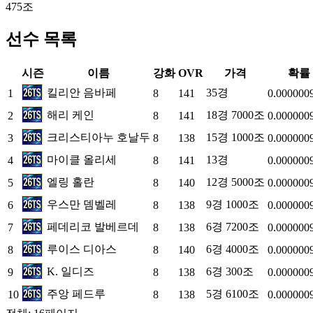
475조
선수 목록
시즌
이름
강화
OVR
가격
확률
킬리안 음바페
35경
1
8
141
0.000000
해리 케인
18경 7000조
2
8
141
0.000000
크리스티아누 호날두
15경 1000조
3
8
138
0.000000
마이클 올리세
13경
4
8
141
0.000000
엘링 홀란
12경 5000조
5
8
140
0.000000
우스만 뎀벨레
9경 1000조
6
8
138
0.000000
페데리코 발베르데
6경 7200조
7
8
138
0.000000
루이스 디아스
6경 4000조
8
8
140
0.000000
K. 일디즈
6경 300조
9
8
138
0.000000
주앙 페드루
5경 6100조
10
8
138
0.000000