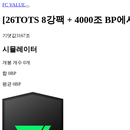
FC VALUE
[26TOTS 8강팩 + 4000조 BP에서 
기댓값
3167조
시뮬레이터
개봉 개수
0
개
합
0
BP
평균
0
BP