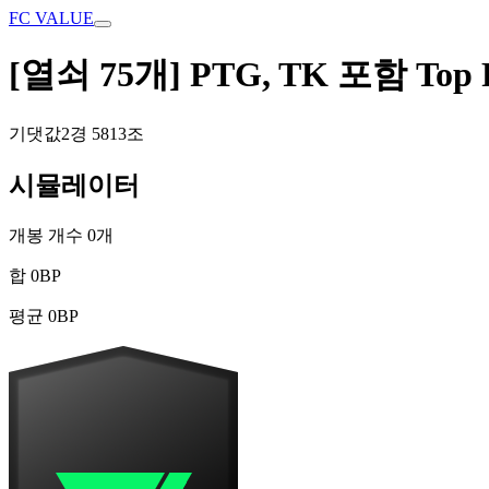
FC VALUE
[열쇠 75개] PTG, TK 포함 Top Pr
기댓값
2경 5813조
시뮬레이터
개봉 개수
0
개
합
0
BP
평균
0
BP