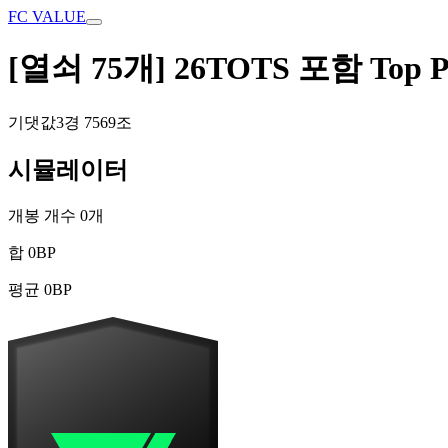
FC VALUE
[열쇠 75개] 26TOTS 포함 Top Pri
기댓값
3경 7569조
시뮬레이터
개봉 개수
0
개
합
0
BP
평균
0
BP