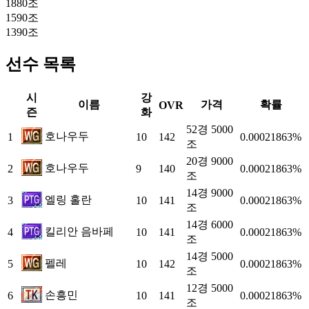
1880조
1590조
1390조
선수 목록
시
강
이름
가격
확률
OVR
즌
화
52경 5000
호나우두
1
10
142
0.00021863%
조
20경 9000
호나우두
2
9
140
0.00021863%
조
14경 9000
엘링 홀란
3
10
141
0.00021863%
조
14경 6000
킬리안 음바페
4
10
141
0.00021863%
조
14경 5000
펠레
5
10
142
0.00021863%
조
12경 5000
손흥민
6
10
141
0.00021863%
조