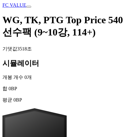
FC VALUE
WG, TK, PTG Top Price 540
선수팩 (9~10강, 114+)
기댓값
3518조
시뮬레이터
개봉 개수
0
개
합
0
BP
평균
0
BP