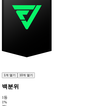
1개 열기
10개 열기
백분위
1등
1%