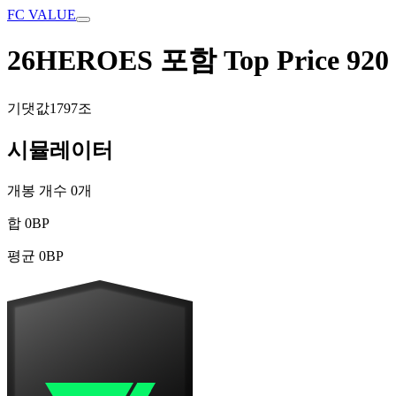
FC VALUE
26HEROES 포함 Top Price 920
기댓값
1797조
시뮬레이터
개봉 개수
0
개
합
0
BP
평균
0
BP